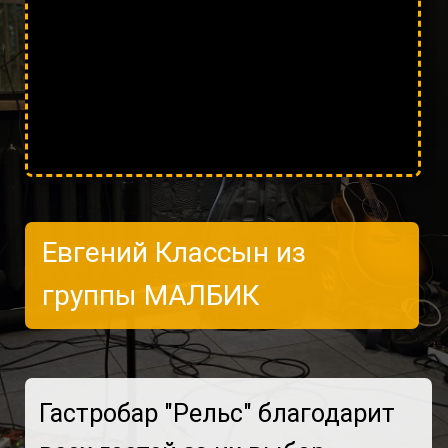
Евгений Классын из
группы МАЛБИК
Гастробар "Рельс" благодарит
всех гостей за их выбор
именно нас, для отличного
вечера. Приглашаем вас вновь
посетить на гастробар в любое
время.