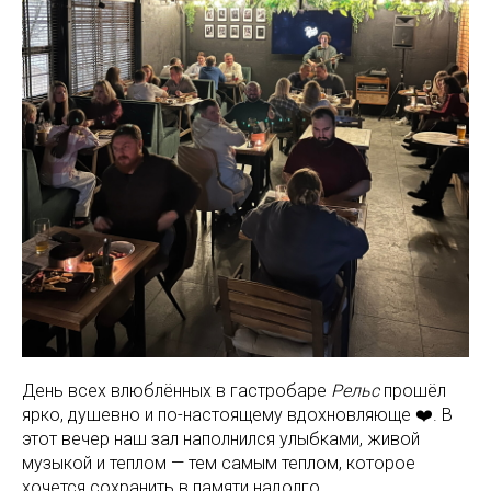
День всех влюблённых в гастробаре
Рельс
прошёл
ярко, душевно и по-настоящему вдохновляюще ❤️. В
этот вечер наш зал наполнился улыбками, живой
музыкой и теплом — тем самым теплом, которое
хочется сохранить в памяти надолго.