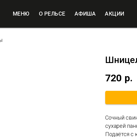
МЕНЮ
О РЕЛЬСЕ
АФИША
АКЦИИ
ы
Шницел
720
р.
Сочный свин
сухарей пан
Подаётся с