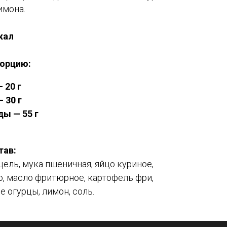
имона.
ккал
порцию:
 20 г
 30 г
ды — 55 г
тав:
ель, мука пшеничная, яйцо куриное,
о, масло фритюрное, картофель фри,
 огурцы, лимон, соль.