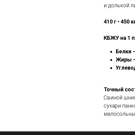
и долькой л
410 г • 450 
КБЖУ на 1 
Белки —
Жиры —
Углево
Точный сос
Свиной шниц
сухари панк
малосольные