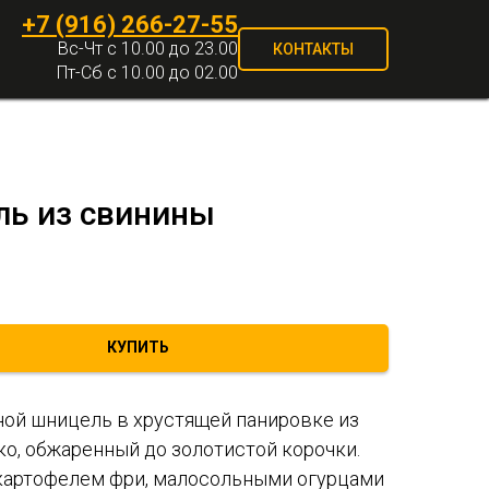
+7 (916) 266-27-55
Вс-Чт с 10.00 до 23.00
КОНТАКТЫ
Пт-Сб с 10.00 до 02.00
ь из свинины
КУПИТЬ
ой шницель в хрустящей панировке из
ко, обжаренный до золотистой корочки.
 картофелем фри, малосольными огурцами